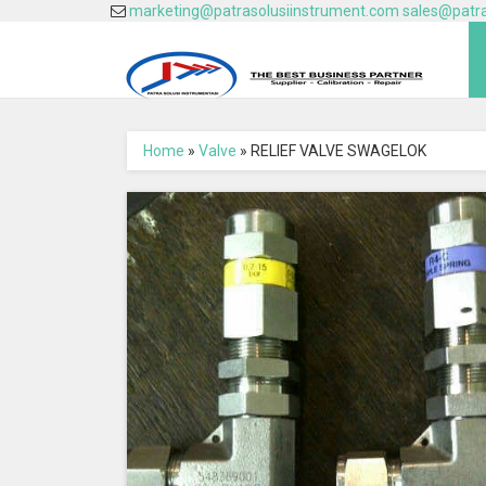
marketing@patrasolusiinstrument.com
sales@patra
Home
»
Valve
» RELIEF VALVE SWAGELOK