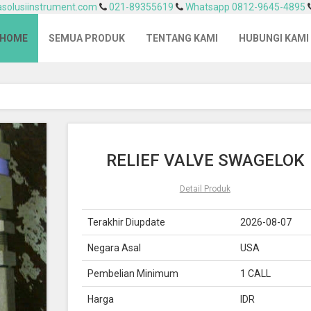
solusiinstrument.com
021-89355619
Whatsapp 0812-9645-4895
HOME
SEMUA PRODUK
TENTANG KAMI
HUBUNGI KAMI
RELIEF VALVE SWAGELOK
Detail Produk
Terakhir Diupdate
2026-08-07
Negara Asal
USA
Pembelian Minimum
1 CALL
Harga
IDR