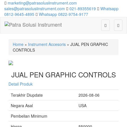
marketing@patrasolusiinstrument.com
sales@patrasolusiinstrument.com
021-89355619
Whatsapp
0812-9645-4895
Whatsapp 0822-9754-9177
Toggle
Toggl
search
navig
Home
»
Instrument Accesoris
» JUAL PEN GRAPHIC
CONTROLS
JUAL PEN GRAPHIC CONTROLS
Detail Produk
Terakhir Diupdate
2026-08-06
Negara Asal
USA
Pembelian Minimum
Harga
550000